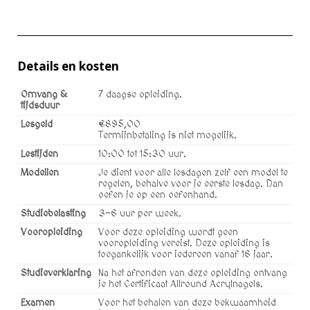
Details en kosten
Omvang &
7 daagse opleiding.
tijdsduur
Lesgeld
€895,00
Termijnbetaling is niet mogelijk.
Lestijden
10:00 tot 15:30 uur.
Modellen
Je dient voor alle lesdagen zelf een model te
regelen, behalve voor je eerste lesdag. Dan
oefen je op een oefenhand.
Studiebelasting
3-6 uur per week.
Vooropleiding
Voor deze opleiding wordt geen
vooropleiding vereist. Deze opleiding is
toegankelijk voor iedereen vanaf 16 jaar.
Studieverklaring
Na het afronden van deze opleiding ontvang
je het Certificaat Allround Acrylnagels.
Examen
Voor het behalen van deze bekwaamheid