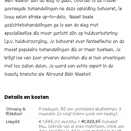
Skin Master aan de slag te gaan. Doordat je de meest
gevraagde behandelingen na deze opleiding beheerst, is
jouw salon straks up-to-date. Naast basis
gezichtsbehandelingen ga je aan de slag met
specialisaties die meer gericht zijn op huidverbetering
i.p.v. huidverzorging. Je beheerst over fantastische en de
meest populaire behandelingen die er maar bestaan. Je
krijgt les van zeer ervaren docenten die al hun ervaringen
met jou zullen delen. Je word een echte expert in de
beauty branche als Allround Skin Master!
Details en kosten
Omvang &
11 lesdagen. Bij een gemiddeld studietempo 3
tijdsduur
maanden (je volgt iedere week een lesdag).
Lesgeld
€ 1.595,00 excl.btw >
€1.929,95‬
inclusief
btw. Gebruik van al onze materialen. Uniek aan