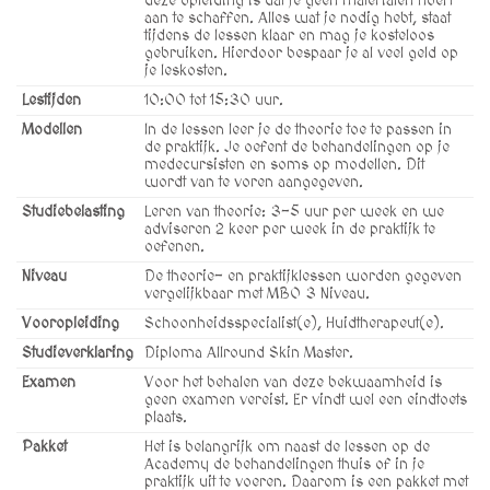
deze opleiding is dat je geen materialen hoeft
aan te schaffen. Alles wat je nodig hebt, staat
tijdens de lessen klaar en mag je kosteloos
gebruiken. Hierdoor bespaar je al veel geld op
je leskosten.
Lestijden
10:00 tot 15:30 uur.
Modellen
In de lessen leer je de theorie toe te passen in
de praktijk. Je oefent de behandelingen op je
medecursisten en soms op modellen. Dit
wordt van te voren aangegeven.
Studiebelasting
Leren van theorie: 3-5 uur per week en we
adviseren 2 keer per week in de praktijk te
oefenen.
Niveau
De theorie- en praktijklessen worden gegeven
vergelijkbaar met MBO 3 Niveau.
Vooropleiding
Schoonheidsspecialist(e), Huidtherapeut(e).
Studieverklaring
Diploma Allround Skin Master.
Examen
Voor het behalen van deze bekwaamheid is
geen examen vereist. Er vindt wel een eindtoets
plaats.
Pakket
Het is belangrijk om naast de lessen op de
Academy de behandelingen thuis of in je
praktijk uit te voeren. Daarom is een pakket met