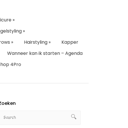
icure
»
gelstyling
»
rows
»
Hairstyling
»
Kapper
Wanneer kan ik starten – Agenda
Shop 4Pro
Zoeken