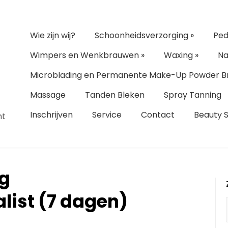
Wie zijn wij?
Schoonheidsverzorging
»
Ped
Wimpers en Wenkbrauwen
»
Waxing
»
Na
Microblading en Permanente Make-Up Powder B
Massage
Tanden Bleken
Spray Tanning
Inschrijven
Service
Contact
Beauty 
ht
ng
list (7 dagen)