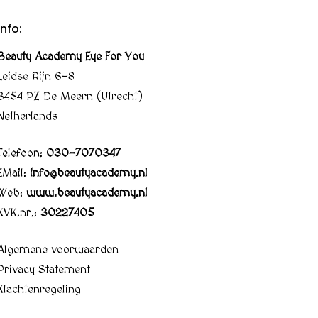
Info:
Beauty Academy Eye For You
Leidse Rijn 6-8
3454 PZ De Meern (Utrecht)
Netherlands
Telefoon:
030-7070347
EMail:
info@beautyacademy.nl
Web:
www.beautyacademy.nl
KVK.nr.:
30227405
Algemene voorwaarden
Privacy Statement
Klachtenregeling