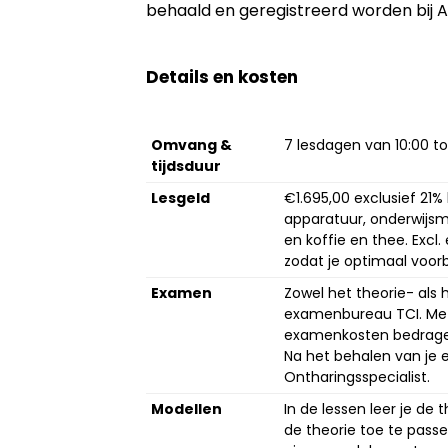
behaald en geregistreerd worden bij 
Details en kosten
Omvang &
7 lesdagen van 10:00 tot
tijdsduur
Lesgeld
€1.695,00 exclusief 21%
apparatuur, onderwijsm
en koffie en thee. Excl
zodat je optimaal voor
Examen
Zowel het theorie- als
examenbureau TCI. Met
examenkosten bedrage
Na het behalen van je
Ontharingsspecialist.
Modellen
In de lessen leer je de t
de theorie toe te passen