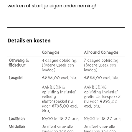
werken of start je eigen onderneming!
Details en kosten
Gelnagels
Allround Gelnagels
Omvang &
4 daagse opleiding.
7 daagse opleiding.
tijdsduur
(iedere week een
(iedere week een
lesdag)
lesdag)
Lesgeld
€595,00 excl. btw
€895,00 excl. btw
AANBIEDING:
AANBIEDING:
opleiding inclusief
opleiding inclusief
volledig
gratis starterspakket
starterspakket nu
nu voor €995,00
voor €795,00 excl.
excl. btw!
btw,
Lestijden
10:00 tot 15:30 uur.
10:00 tot 15:30 uur.
Modellen
Je dient voor alle
Je dient voor alle
lesdagen zelf een
lesdagen zelf een