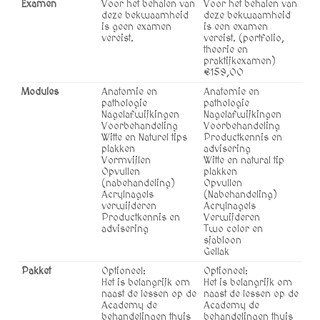
Examen
Voor het behalen van
Voor het behalen van
deze bekwaamheid
deze bekwaamheid
is geen examen
is een examen
vereist.
vereist. (portfolio,
theorie en
praktijkexamen)
€159,00
Modules
Anatomie en
Anatomie en
pathologie
pathologie
Nagelafwijkingen
Nagelafwijkingen
Voorbehandeling
Voorbehandeling
Witte en Naturel tips
Productkennis en
plakken
advisering
Vormvijlen
Witte en natural tip
Opvullen
plakken
(nabehandeling)
Opvullen
Acrylnagels
(Nabehandeling)
verwijderen
Acrylnagels
Productkennis en
Verwijderen
advisering
Two color en
sjabloon
Gellak
Pakket
Optioneel:
Optioneel:
Het is belangrijk om
Het is belangrijk om
naast de lessen op de
naast de lessen op de
Academy de
Academy de
behandelingen thuis
behandelingen thuis