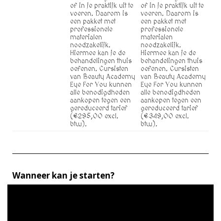
of in je praktijk uit te
of in je praktijk uit te
voeren. Daarom is
voeren. Daarom is
een pakket met
een pakket met
professionele
professionele
materialen
materialen
noodzakelijk.
noodzakelijk.
Hiermee kan je de
Hiermee kan je de
behandelingen thuis
behandelingen thuis
oefenen. Cursisten
oefenen. Cursisten
van Beauty Academy
van Beauty Academy
Eye For You kunnen
Eye For You kunnen
alle benodigdheden
alle benodigdheden
aankopen tegen een
aankopen tegen een
gereduceerd tarief
gereduceerd tarief
(€295,00 excl.
(€349,00 excl.
btw).
btw).
Wanneer kan je starten?