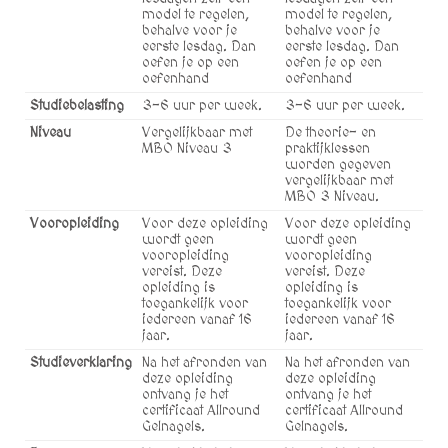
model te regelen,
model te regelen,
behalve voor je
behalve voor je
eerste lesdag. Dan
eerste lesdag. Dan
oefen je op een
oefen je op een
oefenhand
oefenhand
Studiebelasting
3-6 uur per week.
3-6 uur per week.
Niveau
Vergelijkbaar met
De theorie- en
MBO Niveau 3
praktijklessen
worden gegeven
vergelijkbaar met
MBO 3 Niveau.
Vooropleiding
Voor deze opleiding
Voor deze opleiding
wordt geen
wordt geen
vooropleiding
vooropleiding
vereist. Deze
vereist. Deze
opleiding is
opleiding is
toegankelijk voor
toegankelijk voor
iedereen vanaf 16
iedereen vanaf 16
jaar.
jaar.
Studieverklaring
Na het afronden van
Na het afronden van
deze opleiding
deze opleiding
ontvang je het
ontvang je het
certificaat Allround
certificaat Allround
Gelnagels.
Gelnagels.