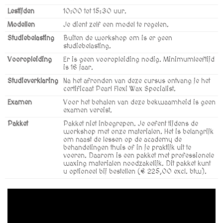
Lestijden
10:00 tot 15:30 uur.
Modellen
Je dient zelf een model te regelen.
Studiebelasting
Buiten de workshop om is er geen
studiebelasting.
Vooropleiding
Er is geen vooropleiding nodig. Minimumleeftijd
is 16 jaar.
Studieverklaring
Na het afronden van deze cursus ontvang je het
certificaat Pearl Flexi Wax Specialist.
Examen
Voor het behalen van deze bekwaamheid is geen
examen vereist.
Pakket
Pakket niet inbegrepen. Je oefent tijdens de
workshop met onze materialen. Het is belangrijk
om naast de lessen op de academy de
behandelingen thuis of in je praktijk uit te
voeren. Daarom is een pakket met professionele
waxing materialen noodzakelijk. Dit pakket kunt
u optioneel bij bestellen (€ 225,00 excl. btw).