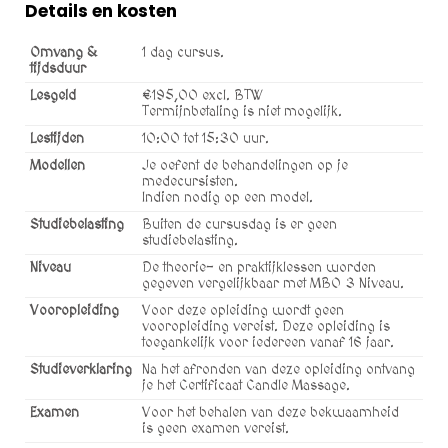
Details en kosten
Omvang &
1 dag cursus.
tijdsduur
Lesgeld
€195,00 excl. BTW
Termijnbetaling is niet mogelijk.
Lestijden
10:00 tot 15:30 uur.
Modellen
Je oefent de behandelingen op je
medecursisten.
Indien nodig op een model.
Studiebelasting
Buiten de cursusdag is er geen
studiebelasting.
Niveau
De theorie- en praktijklessen worden
gegeven vergelijkbaar met MBO 3 Niveau.
Vooropleiding
Voor deze opleiding wordt geen
vooropleiding vereist. Deze opleiding is
toegankelijk voor iedereen vanaf 16 jaar.
Studieverklaring
Na het afronden van deze opleiding ontvang
je het Certificaat Candle Massage.
Examen
Voor het behalen van deze bekwaamheid
is geen examen vereist.