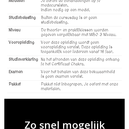
Modellen
Je oefent de behandelingen op je
medecursisten.
Indien nodig op een model.
Studiebelasting
Buiten de cursusdag is er geen
studiebelasting.
Niveau
De theorie- en praktijklessen worden
gegeven vergelijkbaar met MBO 3 Niveau.
Vooropleiding
Voor deze opleiding wordt geen
vooropleiding vereist. Deze opleiding is
toegankelijk voor iedereen vanaf 16 jaar.
Studieverklaring
Na het afronden van deze opleiding ontvang
je het Certificaat Chakra.
Examen
Voor het behalen van deze bekwaamheid
is geen examen vereist.
Pakket
Pakket niet inbegrepen. Je oefent met onze
materialen.
Zo snel mogelijk