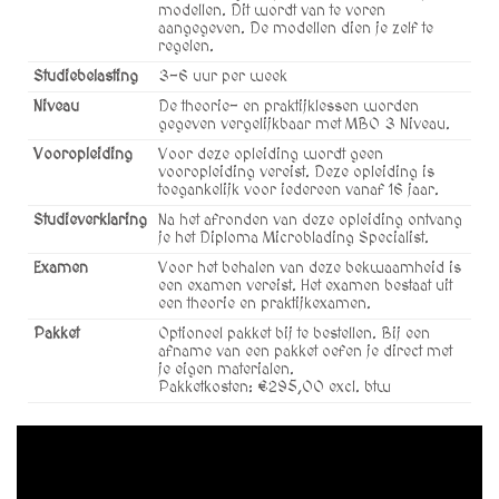
modellen. Dit wordt van te voren
aangegeven. De modellen dien je zelf te
regelen.
Studiebelasting
3-6 uur per week
Niveau
De theorie- en praktijklessen worden
gegeven vergelijkbaar met MBO 3 Niveau.
Vooropleiding
Voor deze opleiding wordt geen
vooropleiding vereist. Deze opleiding is
toegankelijk voor iedereen vanaf 16 jaar.
Studieverklaring
Na het afronden van deze opleiding ontvang
je het Diploma Microblading Specialist.
Examen
Voor het behalen van deze bekwaamheid is
een examen vereist. Het examen bestaat uit
een theorie en praktijkexamen.
Pakket
Optioneel pakket bij te bestellen. Bij een
afname van een pakket oefen je direct met
je eigen materialen.
Pakketkosten: €295,00 excl. btw