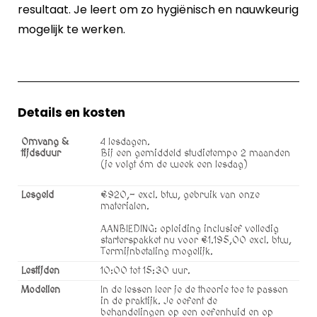
resultaat. Je leert om zo hygiënisch en nauwkeurig
mogelijk te werken.
Details en kosten
Omvang &
4 lesdagen.
tijdsduur
Bij een gemiddeld studietempo 2 maanden
(je volgt óm de week een lesdag)
Lesgeld
€920,- excl. btw, gebruik van onze
materialen.
AANBIEDING: opleiding inclusief volledig
starterspakket nu voor €1.195,00 excl. btw,
Termijnbetaling mogelijk.
Lestijden
10:00 tot 15:30 uur.
Modellen
In de lessen leer je de theorie toe te passen
in de praktijk. Je oefent de
behandelingen op een oefenhuid en op