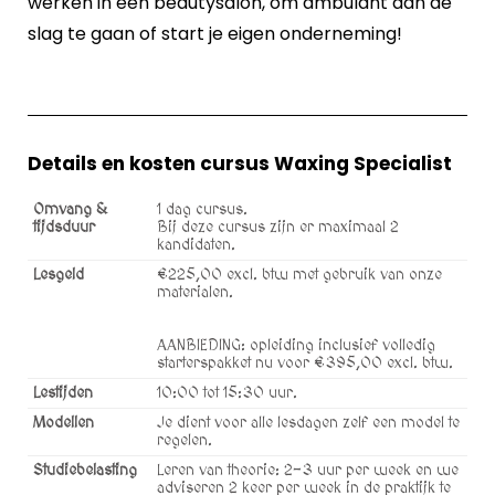
werken in een beautysalon, om ambulant aan de
slag te gaan of start je eigen onderneming!
Details en kosten cursus Waxing Specialist
Omvang &
1 dag cursus.
tijdsduur
Bij deze cursus zijn er maximaal 2
kandidaten.
Lesgeld
€225,00 excl. btw met gebruik van onze
materialen.
AANBIEDING: opleiding inclusief volledig
starterspakket nu voor €395,00 excl. btw.
Lestijden
10:00 tot 15:30 uur.
Modellen
Je dient voor alle lesdagen zelf een model te
regelen.
Studiebelasting
Leren van theorie: 2-3 uur per week en we
adviseren 2 keer per week in de praktijk te