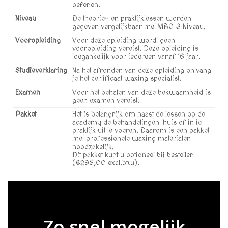
oefenen.
Niveau
De theorie- en praktijklessen worden
gegeven vergelijkbaar met MBO 3 Niveau.
Vooropleiding
Voor deze opleiding wordt geen
vooropleiding vereist. Deze opleiding is
toegankelijk voor iedereen vanaf 16 jaar.
Studieverklaring
Na het afronden van deze opleiding ontvang
je het certificaat waxing specialist.
Examen
Voor het behalen van deze bekwaamheid is
geen examen vereist.
Pakket
Het is belangrijk om naast de lessen op de
academy de behandelingen thuis of in je
praktijk uit te voeren. Daarom is een pakket
met professionele waxing materialen
noodzakelijk.
Dit pakket kunt u optioneel bij bestellen
(€295,00 excl.btw).
Zo snel mogelijk