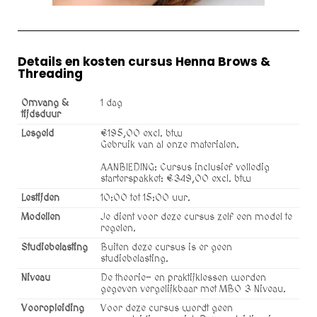
Details en kosten cursus Henna Brows &
Threading
Omvang &
1 dag
tijdsduur
Lesgeld
€195,00 excl. btw
Gebruik van al onze materialen.
AANBIEDING: Cursus inclusief volledig
starterspakket: €349,00 excl. btw
Lestijden
10:00 tot 15:00 uur.
Modellen
Je dient voor deze cursus zelf een model te
regelen.
Studiebelasting
Buiten deze cursus is er geen
studiebelasting.
Niveau
De theorie- en praktijklessen worden
gegeven vergelijkbaar met MBO 3 Niveau.
Vooropleiding
Voor deze cursus wordt geen