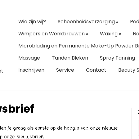
Wie zijn wij?
Schoonheidsverzorging
»
Ped
Wimpers en Wenkbrauwen
»
Waxing
»
Na
Microblading en Permanente Make-Up Powder B
Massage
Tanden Bleken
Spray Tanning
Inschrijven
Service
Contact
Beauty 
ht
sbrief
uden je graag als eerste op de hoogte van onze nieuwe
 op onze Nieuwsbrief.