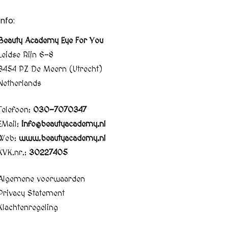
Info:
Beauty Academy Eye For You
Leidse Rijn 6-8
3454 PZ De Meern (Utrecht)
Netherlands
Telefoon:
030-7070347
EMail:
info@beautyacademy.nl
Web:
www.beautyacademy.nl
KVK.nr.:
30227405
Algemene voorwaarden
Privacy Statement
Klachtenregeling