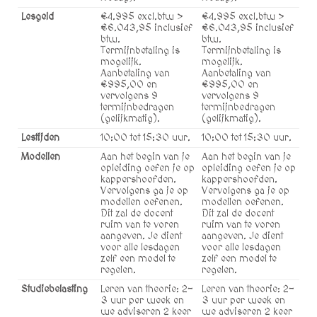
Lesgeld
€4.995 excl.btw >
€4.995 excl.btw >
€6.043,95 inclusief
€6.043,95 inclusief
btw.
btw.
Termijnbetaling is
Termijnbetaling is
mogelijk.
mogelijk.
Aanbetaling van
Aanbetaling van
€995,00 en
€995,00 en
vervolgens 9
vervolgens 9
termijnbedragen
termijnbedragen
(gelijkmatig).
(gelijkmatig).
Lestijden
10:00 tot 15:30 uur.
10:00 tot 15:30 uur.
Modellen
Aan het begin van je
Aan het begin van je
opleiding oefen je op
opleiding oefen je op
kappershoofden.
kappershoofden.
Vervolgens ga je op
Vervolgens ga je op
modellen oefenen.
modellen oefenen.
Dit zal de docent
Dit zal de docent
ruim van te voren
ruim van te voren
aangeven. Je dient
aangeven. Je dient
voor alle lesdagen
voor alle lesdagen
zelf een model te
zelf een model te
regelen.
regelen.
Studiebelasting
Leren van theorie: 2-
Leren van theorie: 2-
3 uur per week en
3 uur per week en
we adviseren 2 keer
we adviseren 2 keer