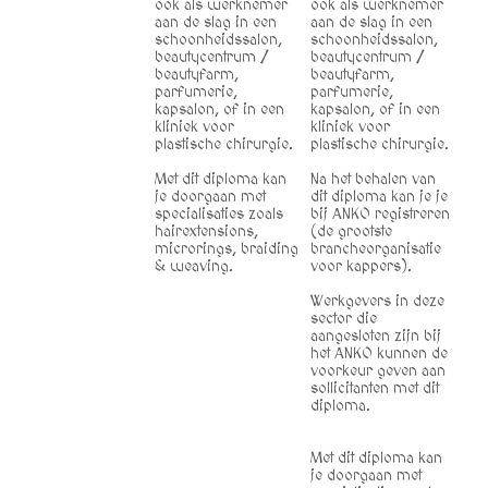
ook als werknemer
ook als werknemer
aan de slag in een
aan de slag in een
schoonheidssalon,
schoonheidssalon,
beautycentrum /
beautycentrum /
beautyfarm,
beautyfarm,
parfumerie,
parfumerie,
kapsalon, of in een
kapsalon, of in een
kliniek voor
kliniek voor
plastische chirurgie.
plastische chirurgie.
Met dit diploma kan
Na het behalen van
je doorgaan met
dit diploma kan je je
specialisaties zoals
bij ANKO registreren
hairextensions,
(de grootste
microrings, braiding
brancheorganisatie
& weaving.
voor kappers).
Werkgevers in deze
sector die
aangesloten zijn bij
het ANKO kunnen de
voorkeur geven aan
sollicitanten met dit
diploma.
Met dit diploma kan
je doorgaan met