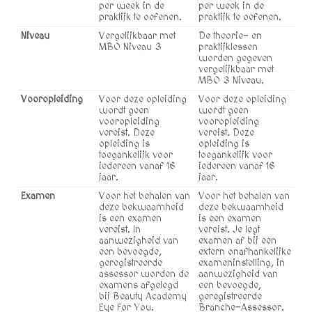
per week in de
per week in de
praktijk te oefenen.
praktijk te oefenen.
Niveau
Vergelijkbaar met
De theorie- en
MBO Niveau 3
praktijklessen
worden gegeven
vergelijkbaar met
MBO 3 Niveau.
Vooropleiding
Voor deze opleiding
Voor deze opleiding
wordt geen
wordt geen
vooropleiding
vooropleiding
vereist. Deze
vereist. Deze
opleiding is
opleiding is
toegankelijk voor
toegankelijk voor
iedereen vanaf 16
iedereen vanaf 16
jaar.
jaar.
Examen
Voor het behalen van
Voor het behalen van
deze bekwaamheid
deze bekwaamheid
is een examen
is een examen
vereist. In
vereist. Je legt
aanwezigheid van
examen af bij een
een bevoegde,
extern onafhankelijke
geregistreerde
exameninstelling, in
assessor worden de
aanwezigheid van
examens afgelegd
een bevoegde,
bij Beauty Academy
geregistreerde
Eye For You.
Branche-Assessor.