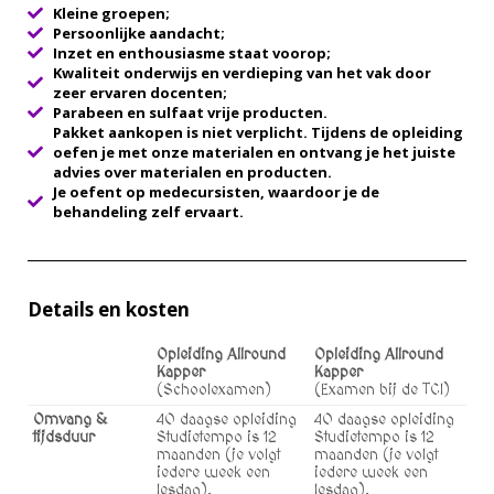
Kleine groepen;
Persoonlijke aandacht;
Inzet en enthousiasme staat voorop;
Kwaliteit onderwijs en verdieping van het vak door
zeer ervaren docenten;
Parabeen en sulfaat vrije producten.
Pakket aankopen is niet verplicht. Tijdens de opleiding
oefen je met onze materialen en ontvang je het juiste
advies over materialen en producten.
Je oefent op medecursisten, waardoor je de
behandeling zelf ervaart.
Details en kosten
Opleiding Allround
Opleiding Allround
Kapper
Kapper
(Schoolexamen)
(Examen bij de TCI)
Omvang &
40 daagse opleiding
40 daagse opleiding
tijdsduur
Studietempo is 12
Studietempo is 12
maanden (je volgt
maanden (je volgt
iedere week een
iedere week een
lesdag).
lesdag).