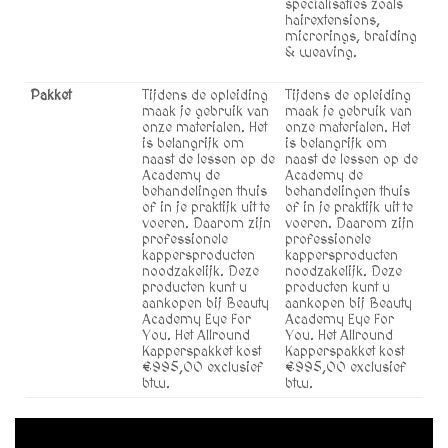
specialisaties zoals
hairextensions,
microrings, braiding
& weaving.
Pakket
Tijdens de opleiding
Tijdens de opleiding
maak je gebruik van
maak je gebruik van
onze materialen. Het
onze materialen. Het
is belangrijk om
is belangrijk om
naast de lessen op de
naast de lessen op de
Academy de
Academy de
behandelingen thuis
behandelingen thuis
of in je praktijk uit te
of in je praktijk uit te
voeren. Daarom zijn
voeren. Daarom zijn
professionele
professionele
kappersproducten
kappersproducten
noodzakelijk. Deze
noodzakelijk. Deze
producten kunt u
producten kunt u
aankopen bij Beauty
aankopen bij Beauty
Academy Eye For
Academy Eye For
You. Het Allround
You. Het Allround
Kapperspakket kost
Kapperspakket kost
€995,00 exclusief
€995,00 exclusief
btw.
btw.