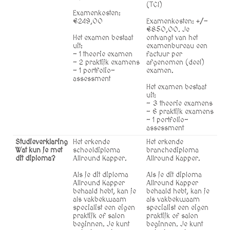
(TCI)
Examenkosten:
€249,00
Examenkosten: +/-
€850,00. Je
Het examen bestaat
ontvangt van het
uit:
examenbureau een
- 1 theorie examen
factuur per
- 2 praktijk examens
afgenomen (deel)
- 1 portfolio-
examen.
assessment
Het examen bestaat
uit:
- 3 theorie examens
- 6 praktijk examens
- 1 portfolio-
assessment
Studieverklaring
Het erkende
Het erkende
Wat kun je met
schooldiploma
branchediploma
dit diploma?
Allround Kapper.
Allround Kapper.
Als je dit diploma
Als je dit diploma
Allround Kapper
Allround Kapper
behaald hebt, kan je
behaald hebt, kan je
als vakbekwaam
als vakbekwaam
specialist een eigen
specialist een eigen
praktijk of salon
praktijk of salon
beginnen. Je kunt
beginnen. Je kunt