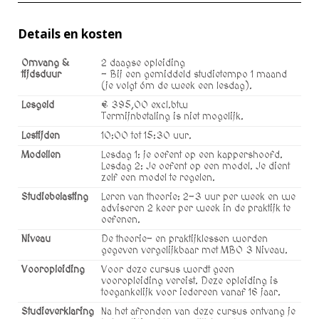
Details en kosten
Omvang &
2 daagse opleiding
tijdsduur
- Bij een gemiddeld studietempo 1 maand
(je volgt óm de week een lesdag).
Lesgeld
€ 395,00 excl.btw
Termijnbetaling is niet mogelijk.
Lestijden
10:00 tot 15:30 uur.
Modellen
Lesdag 1: je oefent op een kappershoofd.
Lesdag 2: Je oefent op een model. Je dient
zelf een model te regelen.
Studiebelasting
Leren van theorie: 2-3 uur per week en we
adviseren 2 keer per week in de praktijk te
oefenen.
Niveau
De theorie- en praktijklessen worden
gegeven vergelijkbaar met MBO 3 Niveau.
Vooropleiding
Voor deze cursus wordt geen
vooropleiding vereist. Deze opleiding is
toegankelijk voor iedereen vanaf 16 jaar.
Studieverklaring
Na het afronden van deze cursus ontvang je