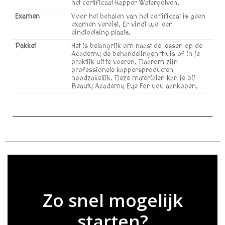
het certificaat Kapper Watergolven.
Examen
Voor het behalen van het certificaat is geen
examen vereist. Er vindt wel een
eindtoetsing plaats.
Pakket
Het is belangrijk om naast de lessen op de
Academy de behandelingen thuis of in je
praktijk uit te voeren. Daarom zijn
professionele kappersproducten
noodzakelijk. Deze materialen kan je bij
Beauty Academy Eye For you aankopen.
Zo snel mogelijk
starten?