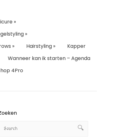
icure
»
gelstyling
»
rows
»
Hairstyling
»
Kapper
Wanneer kan ik starten – Agenda
Shop 4Pro
Zoeken