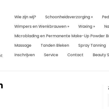
Wie zijn wij?
Schoonheidsverzorging
»
Ped
Wimpers en Wenkbrauwen
»
Waxing
»
Na
Microblading en Permanente Make-Up Powder B
Massage
Tanden Bleken
Spray Tanning
Inschrijven
Service
Contact
Beauty 
ht
n