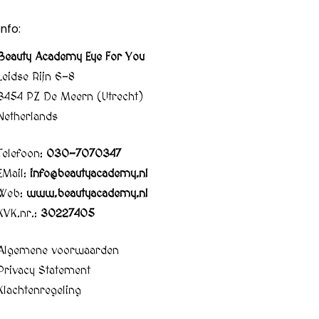
Info:
Beauty Academy Eye For You
Leidse Rijn 6-8
3454 PZ De Meern (Utrecht)
Netherlands
Telefoon:
030-7070347
EMail:
info@beautyacademy.nl
Web:
www.beautyacademy.nl
KVK.nr.:
30227405
Algemene voorwaarden
Privacy Statement
Klachtenregeling