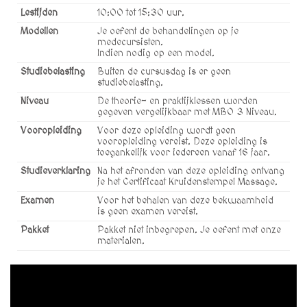
Lestijden
10:00 tot 15:30 uur.
Modellen
Je oefent de behandelingen op je
medecursisten.
Indien nodig op een model.
Studiebelasting
Buiten de cursusdag is er geen
studiebelasting.
Niveau
De theorie- en praktijklessen worden
gegeven vergelijkbaar met MBO 3 Niveau.
Vooropleiding
Voor deze opleiding wordt geen
vooropleiding vereist. Deze opleiding is
toegankelijk voor iedereen vanaf 16 jaar.
Studieverklaring
Na het afronden van deze opleiding ontvang
je het Certificaat Kruidenstempel Massage.
Examen
Voor het behalen van deze bekwaamheid
is geen examen vereist.
Pakket
Pakket niet inbegrepen. Je oefent met onze
materialen.