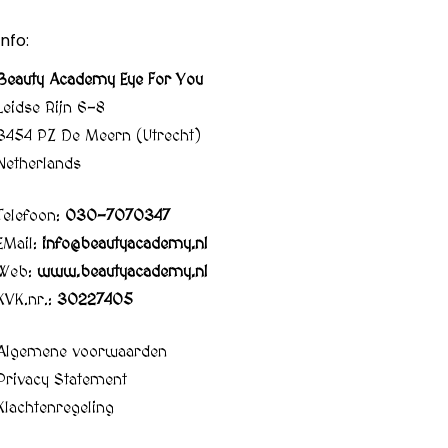
Info:
Beauty Academy Eye For You
Leidse Rijn 6-8
3454 PZ De Meern (Utrecht)
Netherlands
Telefoon:
030-7070347
EMail:
info@beautyacademy.nl
Web:
www.beautyacademy.nl
KVK.nr.:
30227405
Algemene voorwaarden
Privacy Statement
Klachtenregeling