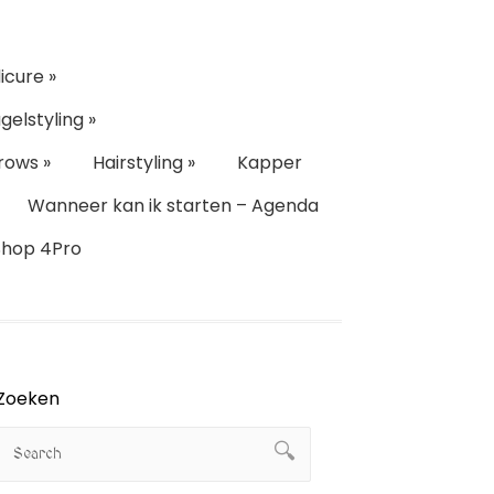
icure
»
gelstyling
»
rows
»
Hairstyling
»
Kapper
Wanneer kan ik starten – Agenda
Shop 4Pro
Zoeken