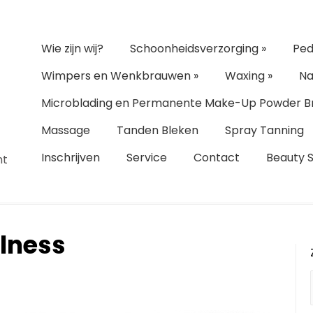
Wie zijn wij?
Schoonheidsverzorging
»
Ped
Wimpers en Wenkbrauwen
»
Waxing
»
Na
Microblading en Permanente Make-Up Powder B
Massage
Tanden Bleken
Spray Tanning
Inschrijven
Service
Contact
Beauty 
ht
lness