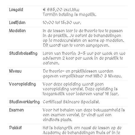
Lesgeld
€ 695,00 excl.btw
Termijn betaling is mogelijk.
Lestijden
10:00 tot 15:30 uur.
Modellen
In de lessen leer je de theorie toe te passen
in de praktijk. Je oefent de behandelingen
op je medecursisten en soms op modellen.
Dit wordt van te voren aangegeven.
Studiebelasting
Leren van theorie: 3-5 uur per week en we
adviseren 2 keer per week in de praktijk te
oefenen.
Niveau
De theorie- en praktijklessen worden
gegeven vergelijkbaar met MBO 3 Niveau.
Vooropleiding
Voor deze opleiding wordt geen
vooropleiding vereist. Deze opleiding is
toegankelijk voor iedereen vanaf 16 jaar.
Studieverklaring
Certificaat Skincare Specialist.
Examen
Voor het behalen van deze bekwaamheid is
een examen vereist. Er vindt wel een
eindtoets plaats.
Pakket
Het is belangrijk om naast de lessen op de
Academy de behandelingen thuis of in je