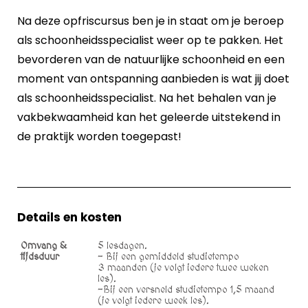
Na deze opfriscursus ben je in staat om je beroep
als schoonheidsspecialist weer op te pakken. Het
bevorderen van de natuurlijke schoonheid en een
moment van ontspanning aanbieden is wat jij doet
als schoonheidsspecialist. Na het behalen van je
vakbekwaamheid kan het geleerde uitstekend in
de praktijk worden toegepast!
Details en kosten
Omvang &
5 lesdagen.
tijdsduur
- Bij een gemiddeld studietempo
3 maanden (je volgt iedere twee weken
les).
-Bij een versneld studietempo 1,5 maand
(je volgt iedere week les).