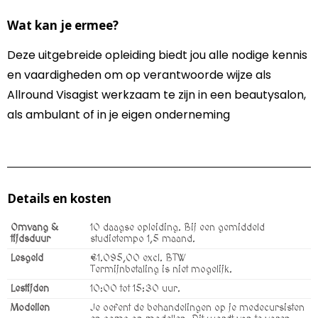
Wat kan je ermee?
Deze uitgebreide opleiding biedt jou alle nodige kennis
en vaardigheden om op verantwoorde wijze als
Allround Visagist werkzaam te zijn in een beautysalon,
als ambulant of in je eigen onderneming
Details en kosten
Omvang &
10 daagse opleiding. Bij een gemiddeld
tijdsduur
studietempo 1,5 maand.
Lesgeld
€1.095,00 excl. BTW
Termijnbetaling is niet mogelijk.
Lestijden
10:00 tot 15:30 uur.
Modellen
Je oefent de behandelingen op je medecursisten