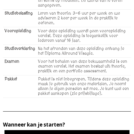
en soms op modellen. Dit wordt van te voren
aangegeven.
Studiebelasting
Leren van theorie: 3-6 uur per week en we
adviseren 2 keer per week in de praktijk te
oefenen.
Vooropleiding
Voor deze opleiding wordt geen vooropleiding
vereist. Deze opleiding is toegankelijk voor
iedereen vanaf 16 jaar.
Studieverklaring
Na het afronden van deze opleiding ontvang je
het Diploma Allround Visagie.
Examen
Voor het behalen van deze bekwaamheid is een
examen vereist. Het examen bestaat uit: theorie,
praktijk en een portfolio assessment.
Pakket
Pakket is niet inbegrepen. Tijdens deze opleiding
maak je gebruik van onze materialen. Je neemt
alleen je eigen penselen set mee. Je kunt wel een
pakket aankopen (zie prijsbijlage).
Wanneer kan je starten?