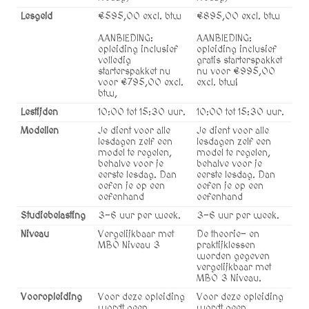
Lesgeld
€595,00 excl. btw
€895,00 excl. btw
AANBIEDING:
AANBIEDING:
opleiding inclusief
opleiding inclusief
volledig
gratis starterspakket
starterspakket nu
nu voor €995,00
voor €795,00 excl.
excl. btw!
btw,
Lestijden
10:00 tot 15:30 uur.
10:00 tot 15:30 uur.
Modellen
Je dient voor alle
Je dient voor alle
lesdagen zelf een
lesdagen zelf een
model te regelen,
model te regelen,
behalve voor je
behalve voor je
eerste lesdag. Dan
eerste lesdag. Dan
oefen je op een
oefen je op een
oefenhand
oefenhand
Studiebelasting
3-6 uur per week.
3-6 uur per week.
Niveau
Vergelijkbaar met
De theorie- en
MBO Niveau 3
praktijklessen
worden gegeven
vergelijkbaar met
MBO 3 Niveau.
Vooropleiding
Voor deze opleiding
Voor deze opleiding
wordt geen
wordt geen