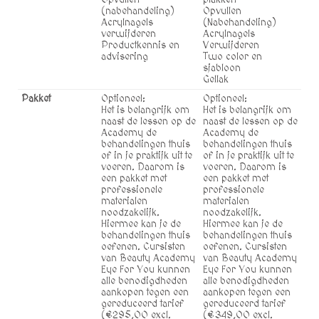
Opvullen
plakken
(nabehandeling)
Opvullen
Acrylnagels
(Nabehandeling)
verwijderen
Acrylnagels
Productkennis en
Verwijderen
advisering
Two color en
sjabloon
Gellak
Pakket
Optioneel:
Optioneel:
Het is belangrijk om
Het is belangrijk om
naast de lessen op de
naast de lessen op de
Academy de
Academy de
behandelingen thuis
behandelingen thuis
of in je praktijk uit te
of in je praktijk uit te
voeren. Daarom is
voeren. Daarom is
een pakket met
een pakket met
professionele
professionele
materialen
materialen
noodzakelijk.
noodzakelijk.
Hiermee kan je de
Hiermee kan je de
behandelingen thuis
behandelingen thuis
oefenen. Cursisten
oefenen. Cursisten
van Beauty Academy
van Beauty Academy
Eye For You kunnen
Eye For You kunnen
alle benodigdheden
alle benodigdheden
aankopen tegen een
aankopen tegen een
gereduceerd tarief
gereduceerd tarief
(€295,00 excl.
(€349,00 excl.