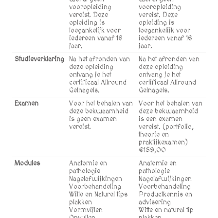
vooropleiding
vooropleiding
vereist. Deze
vereist. Deze
opleiding is
opleiding is
toegankelijk voor
toegankelijk voor
iedereen vanaf 16
iedereen vanaf 16
jaar.
jaar.
Studieverklaring
Na het afronden van
Na het afronden van
deze opleiding
deze opleiding
ontvang je het
ontvang je het
certificaat Allround
certificaat Allround
Gelnagels.
Gelnagels.
Examen
Voor het behalen van
Voor het behalen van
deze bekwaamheid
deze bekwaamheid
is geen examen
is een examen
vereist.
vereist. (portfolio,
theorie en
praktijkexamen)
€159,00
Modules
Anatomie en
Anatomie en
pathologie
pathologie
Nagelafwijkingen
Nagelafwijkingen
Voorbehandeling
Voorbehandeling
Witte en Naturel tips
Productkennis en
plakken
advisering
Vormvijlen
Witte en natural tip