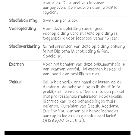
modellen. Dit wordt van te voren
aangegeven. De modellen dien je zelf te
regelen.
Studiebelasting
3-6 uur per week
Vooropleiding
Voor deze opleiding wordt geen
vooropleiding vereist. Deze opleiding is
toegankelijk voor iedereen vanaf 16 jaar.
Studieverklaring
Na het afronden van deze opleiding ontvang
je het Diploma Microblading & PMU
Specialist.
Examen
Voor het behalen van deze bekwaamheid is
een examen vereist. Het examen bestaat uit
een theorie en praktijkexamen.
Pakket
Het is belangrijk om naast de lessen op de
Academy de behandelingen thuis of in je
praktijk uit te voeren. Daarom is een pakket
met professionele materialen noodzakelijk.
Hiermee kan je de behandelingen thuis
oefenen. Cursisten van Beauty Academy
Eye For You kunnen alle benodigdheden
aankopen tegen een gereduceerd tarief
(€1595,00 excl. btw).