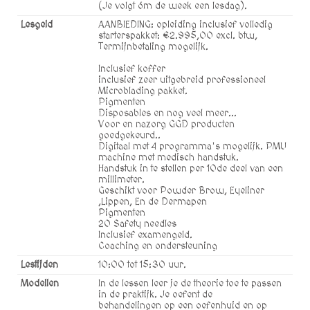
(Je volgt óm de week een lesdag).
Lesgeld
AANBIEDING: opleiding inclusief volledig
starterspakket: €2.995,00 excl. btw,
Termijnbetaling mogelijk.
Inclusief koffer
inclusief zeer uitgebreid professioneel
Microblading pakket.
Pigmenten
Disposables en nog veel meer...
Voor en nazorg GGD producten
goedgekeurd..
Digitaal met 4 programma's mogelijk. PMU
machine met medisch handstuk.
Handstuk in te stellen per 10de deel van een
millimeter.
Geschikt voor Powder Brow, Eyeliner
,Lippen, En de Dermapen
Pigmenten
20 Safety needles
Inclusief examengeld.
Coaching en ondersteuning
Lestijden
10:00 tot 15:30 uur.
Modellen
In de lessen leer je de theorie toe te passen
in de praktijk. Je oefent de
behandelingen op een oefenhuid en op