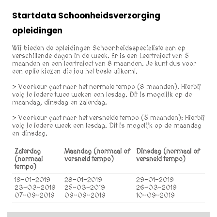
Startdata Schoonheidsverzorging
opleidingen
Wij bieden de opleidingen Schoonheidsspecialiste aan op
verschillende dagen in de week. Er is een Leertraject van 5
maanden en een leertraject van 8 maanden. Je kunt dus voor
een optie kiezen die jou het beste uitkomt.
> Voorkeur gaat naar het normale tempo (8 maanden). Hierbij
volg je iedere twee weken een lesdag. Dit is mogelijk op de
maandag, dinsdag en zaterdag.
> Voorkeur gaat naar het versnelde tempo (5 maanden): Hierbij
volg je iedere week een lesdag. Dit is mogelijk op de maandag
en dinsdag.
Zaterdag
Maandag
(normaal of
Dinsdag
(normaal of
(normaal
versneld tempo)
versneld tempo)
tempo)
19-01-2019
28-01-2019
29-01-2019
23-03-2019
25-03-2019
26-03-2019
07-09-2019
09-09-2019
10-09-2019