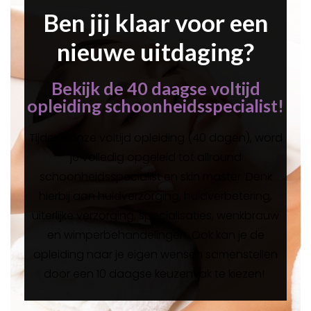
Ben jij klaar voor een
nieuwe uitdaging?
Bekijk de 40 daagse voltijd
opleiding schoonheidsspecialist!
Tijdens onze voltijd opleiding (40 dagen), word
je volledig opgeleid tot allround
schoonheidsspecialist en skin master. Denk
hierbij aan huidverzorging, huidverbetering,
uiterlijke verzorging, specialisaties, wenkbrauw
en wimperbehandelingen. Ook kan je de
opleiding naar je eigen wensen samenstellen
door een 10 daagse keuzenvak te kiezen!