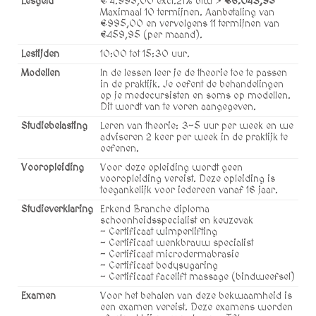
Lesgeld
€ 4.995,00 excl.21% btw >
€6.043,95
Maximaal 10 termijnen. Aanbetaling van
€995,00 en vervolgens 11 termijnen van
€459,95 (per maand).
Lestijden
10:00 tot 15:30 uur.
Modellen
In de lessen leer je de theorie toe te passen
in de praktijk. Je oefent de behandelingen
op je medecursisten en soms op modellen.
Dit wordt van te voren aangegeven.
Studiebelasting
Leren van theorie: 3-5 uur per week en we
adviseren 2 keer per week in de praktijk te
oefenen.
Vooropleiding
Voor deze opleiding wordt geen
vooropleiding vereist. Deze opleiding is
toegankelijk voor iedereen vanaf 16 jaar.
Studieverklaring
Erkend Branche diploma
schoonheidsspecialist en keuzevak
- Certificaat wimperlifting
- Certificaat wenkbrauw specialist
- Certificaat microdermabrasie
- Certificaat bodysugaring
- Certificaat facelift massage (bindweefsel)
Examen
Voor het behalen van deze bekwaamheid is
een examen vereist. Deze examens worden