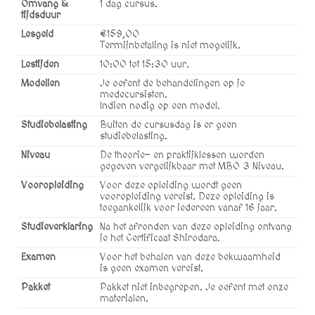
Omvang &
1 dag cursus.
tijdsduur
Lesgeld
€159,00
Termijnbetaling is niet mogelijk.
Lestijden
10:00 tot 15:30 uur.
Modellen
Je oefent de behandelingen op je
medecursisten.
Indien nodig op een model.
Studiebelasting
Buiten de cursusdag is er geen
studiebelasting.
Niveau
De theorie- en praktijklessen worden
gegeven vergelijkbaar met MBO 3 Niveau.
Vooropleiding
Voor deze opleiding wordt geen
vooropleiding vereist. Deze opleiding is
toegankelijk voor iedereen vanaf 16 jaar.
Studieverklaring
Na het afronden van deze opleiding ontvang
je het Certificaat Shirodara.
Examen
Voor het behalen van deze bekwaamheid
is geen examen vereist.
Pakket
Pakket niet inbegrepen. Je oefent met onze
materialen.