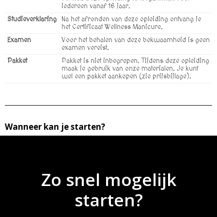
iedereen vanaf 16 jaar.
Studieverklaring
Na het afronden van deze opleiding ontvang je
het Certificaat Wellness Manicure.
Examen
Voor het behalen van deze bekwaamheid is geen
examen vereist.
Pakket
Pakket is niet inbegrepen. Tijdens deze opleiding
maak je gebruik van onze materialen. Je kunt
wel een pakket aankopen (zie prijsbijlage).
Wanneer kan je starten?
Zo snel mogelijk
starten?