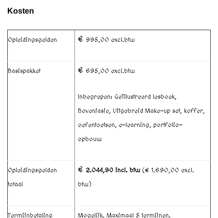
Kosten
€
Opleidingsgelden
995,00 excl.btw
€
Basispakket
695,00 excl.btw
Inbegrepen: Geïllustreerd lesboek,
Bovenjasje, Uitgebreid Make-up set, koffer,
oefentoetsen, e-learning, portfolio-
opbouw
€
Opleidingsgelden
2.044,90 incl. btw
(€ 1.690,00 excl.
totaal
btw)
Termijnbetaling
Mogelijk. Maximaal 5 termijnen.