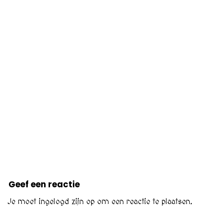
watbetekent.info, waarvanakte.info
watetenwevandaag.info, welkeweekishet.eu,
waarzittenglutenin.eu, waarzitteneiwittenin.nl
hoegrootiseenvoetbalveld.nl, hoelangmoeteeneikoken.nl,
hoelangaardappelskoken.nl
wanneerkinderbijslag.nl, wattedoentegenmisselijkheid.nl,
hoelangmoetenaardappelskoken.nl
wanneereisprong.nl, hoeverwijderjefacebook.nl,
wanneerzorgtoeslag.nl, watbetekent.info
watismicroblading.nl
Geef een reactie
Je moet
ingelogd zijn op
om een reactie te plaatsen.