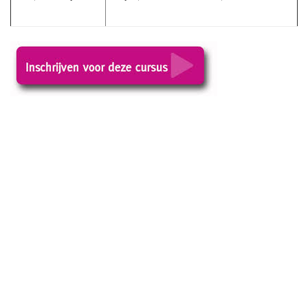
wie is de mol, wanneer is google opgericht, wat eten we
vandaag, welke week is het, wat betekent, wie is de mol,
hoe laat is het, wat is mijn ip, welke nl, wie is de mol
gemist, hoeveel hypotheek kan ik krijgen, wat is mijn auto
waard, wie is de mol, wat te doen vandaag, hoe lang
moeten aardappels koken, hoe lang aardappels koken, hoe
lang moet een ei koken, hoe groot is een voetbalveld, hoe
lang spruitjes koken, hoe moet je tongen, hoe oud is
messi, hoe verwijder je facebook, hoe verwijder je
instagram, hoeveel liter bloed heeft een mens, hoeveel