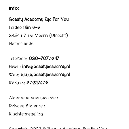
Info:
Beauty Academy Eye For You
Leidse Rijn 6-8
3454 PZ De Meern (Utrecht)
Netherlands
Telefoon:
030-7070347
EMail:
info@beautyacademy.nl
Web:
www.beautyacademy.nl
KVK.nr.:
30227405
Algemene voorwaarden
Privacy Statement
Klachtenregeling
Copyright 2022 © Beauty Academy Eye For You