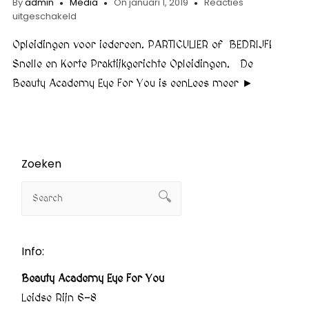
By
admin
Media
On januari 1, 2019
Reacties
voor
uitgeschakeld
WIJ
HETEN
Opleidingen voor iedereen. PARTICULIER of BEDRIJF!
U
Snelle en Korte Praktijkgerichte Opleidingen. De
EEN
Beauty Academy Eye For You is eenLees meer ►
WARM
WELKOM!
Zoeken
Info:
Beauty Academy Eye For You
Leidse Rijn 6-8