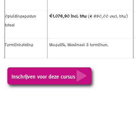
€
Opleidingsgelden
1.076,90 incl. btw
(€ 890,00 excl. btw)
totaal
Termijnbetaling
Mogelijk. Maximaal 3 termijnen.
wie is de mol, wanneer is google opgericht, wat eten we
vandaag, welke week is het, wat betekent, wie is de mol,
hoe laat is het, wat is mijn ip, welke nl, wie is de mol
gemist, hoeveel hypotheek kan ik krijgen, wat is mijn auto
waard, wie is de mol, wat te doen vandaag, hoe lang