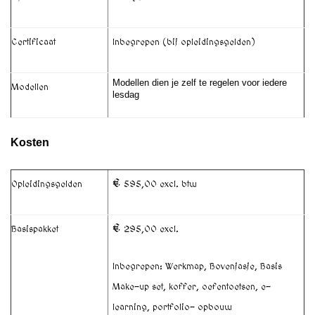
Certificaat
Inbegrepen (bij opleidingsgelden)
Modellen dien je zelf te regelen voor iedere
Modellen
lesdag
Kosten
€
Opleidingsgelden
595,00 excl. btw
€
Basispakket
295,00 excl.
Inbegrepen: Werkmap, Bovenjasje, Basis
Make-up set, koffer, oefentoetsen, e-
learning, portfolio- opbouw