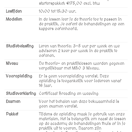
starterspakket: €175,00 excl. btw
Lestijden
10:00 tot 15:30 uur.
Modellen
In de lessen leer je de theorie toe te passen in
de praktijk. Je oefent de behandelingen op een
kappers oefenhoofd.
Studiebelasting
Leren van theorie: 3-5 uur per week en we
adviseren 2 keer per week in de praktijk te
oefenen.
Niveau
De theorie- en praktijklessen worden gegeven
vergelijkbaar met MBO 3 Niveau.
Vooropleiding
Er is geen vooropleiding vereist. Deze
opleiding is toegankelijk voor iedereen vanaf
16 jaar.
Studieverklaring
Certificaat Breading en weaving
Examen
Voor het behalen van deze bekwaamheid is
geen examen vereist.
Pakket
Tijdens de opleiding maak je gebruik van onze
materialen. Het is belangrijk om naast de lessen
op de academy de behandelingen thuis of in je
praktijk uit te voeren. Daarom zijn