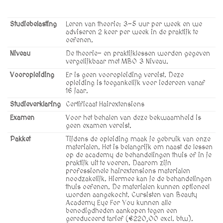
Studiebelasting
Leren van theorie: 3-5 uur per week en we
adviseren 2 keer per week in de praktijk te
oefenen.
Niveau
De theorie- en praktijklessen worden gegeven
vergelijkbaar met MBO 3 Niveau.
Vooropleiding
Er is geen vooropleiding vereist. Deze
opleiding is toegankelijk voor iedereen vanaf
16 jaar.
Studieverklaring
Certificaat Hairextensions
Examen
Voor het behalen van deze bekwaamheid is
geen examen vereist.
Pakket
Tijdens de opleiding maak je gebruik van onze
materialen. Het is belangrijk om naast de lessen
op de academy de behandelingen thuis of in je
praktijk uit te voeren. Daarom zijn
professionele hairextensions materialen
noodzakelijk. Hiermee kan je de behandelingen
thuis oefenen. De materialen kunnen optioneel
worden aangekocht. Cursisten van Beauty
Academy Eye For You kunnen alle
benodigdheden aankopen tegen een
gereduceerd tarief (€220,00 excl. btw).