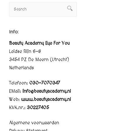
Info:
Beauty Academy Eye For You
Leidse Rijn 6-8
3454 PZ De Meern (Utrecht)
Netherlands
Telefoon:
030-7070347
EMail:
info@beautyacademy.nl
Web:
www.beautyacademy.nl
KVK.nr.:
30227405
Algemene voorwaarden
Privacy Statement