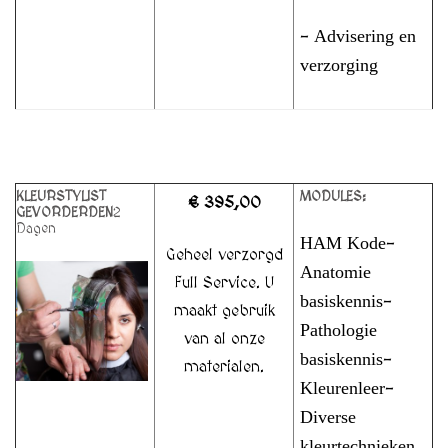
Advisering en
–
verzorging
KLEURSTYLIST
MODULES:
€ 395,00
GEVORDERDEN
2
Dagen
HAM Kode
–
Geheel verzorgd
Anatomie
Full Service. U
basiskennis
–
maakt gebruik
Pathologie
van al onze
basiskennis
–
materialen.
Kleurenleer
–
Diverse
kleurtechnieken