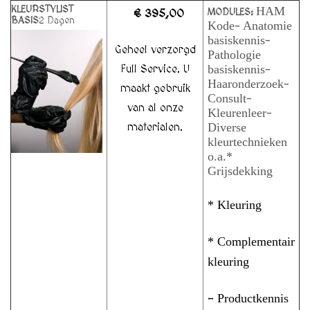
KLEURSTYLIST
HAM
MODULES:
€ 395,00
BASIS
2 Dagen
Kode
Anatomie
–
basiskennis
–
Geheel verzorgd
Pathologie
basiskennis
Full Service. U
–
Haaronderzoek
–
maakt gebruik
Consult
–
van al onze
Kleurenleer
–
Diverse
materialen.
kleurtechnieken
o.a.
*
Grijsdekking
* Kleuring
* Complementair
kleuring
Productkennis
–