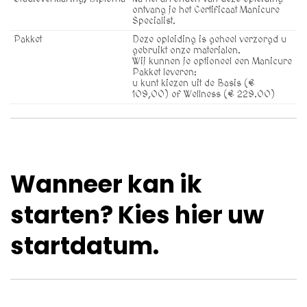
ontvang je het Certificaat Manicure
Specialist.
Pakket
Deze opleiding is geheel verzorgd u
gebruikt onze materialen.
Wij kunnen je optioneel een Manicure
Pakket leveren:
u kunt kiezen uit de Basis (€
109,00) of Wellness (€ 229.00)
Wanneer kan ik
starten? Kies hier uw
startdatum.