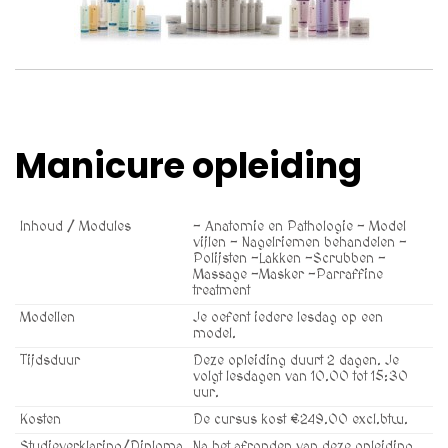
Manicure opleiding
Inhoud / Modules
- Anatomie en Pathologie - Model
vijlen - Nagelriemen behandelen -
Polijsten -Lakken -Scrubben -
Massage -Masker -Parraffine
treatment
Modellen
Je oefent iedere lesdag op een
model.
Tijdsduur
Deze opleiding duurt 2 dagen. Je
volgt lesdagen van 10.00 tot 15:30
uur.
Kosten
De cursus kost €249.00 excl.btw.
Studieverklaring/Diploma
Na het afronden van deze opleiding