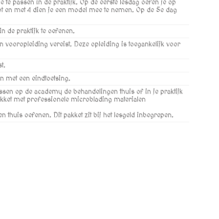
toe te passen in de praktijk. Op de eerste lesdag oefen je op
ot en met 4 dien je een model mee te nemen. Op de 5e dag
n de praktijk te oefenen.
 vooropleiding vereist. Deze opleiding is toegankelijk voor
t.
n met een eindtoetsing.
essen op de academy de behandelingen thuis of in je praktijk
akket met professionele microblading materialen
 thuis oefenen. Dit pakket zit bij het lesgeld inbegrepen.