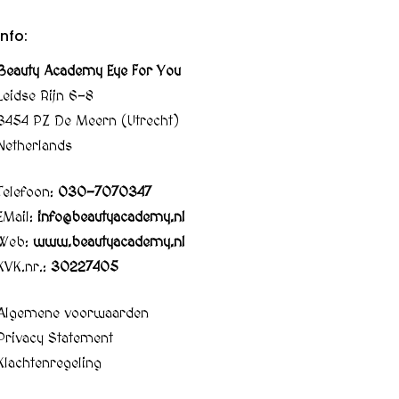
Info:
Beauty Academy Eye For You
Leidse Rijn 6-8
3454 PZ De Meern (Utrecht)
Netherlands
Telefoon:
030-7070347
EMail:
info@beautyacademy.nl
Web:
www.beautyacademy.nl
KVK.nr.:
30227405
Algemene voorwaarden
Privacy Statement
Klachtenregeling