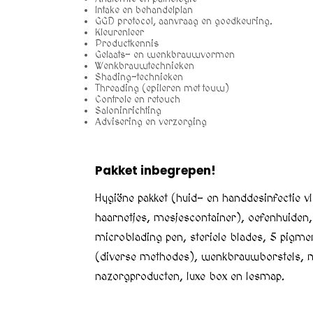
Intake en behandelplan
GGD protocol, aanvraag en goedkeuring.
Kleurenleer
Productkennis
Gelaats- en wenkbrauwvormen
Wenkbrauwtechnieken
Shading-technieken
Threading (epileren met touw)
Controle en retouch
Saloninrichting
Advisering en verzorging
Pakket inbegrepen!
Hygiëne pakket (huid- en handdesinfectie 
haarnetjes, mesjescontainer), oefenhuiden,
microblading pen, steriele blades, 5 pigm
(diverse methodes), wenkbrauwborstels, mi
nazorgproducten, luxe box en lesmap.