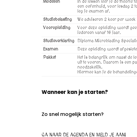
Modellen
In de lessen leer je de theorie 
een oefenhuid, voor lesdag 2 t
leg je examen af.
Studiebelasting
We adviseren 2 keer per week i
Vooropleiding
Voor deze opleiding wordt geen
iedereen vanaf 16 jaar.
Studieverklaring
Diploma Microblading Specialis
Examen
Deze opleiding wordt afgeslote
Pakket
Het is belangrijk om naast de l
uit te voeren. Daarom is een p
noodzakelijk.
Hiermee kan je de behandelingen
Wanneer kan je starten?
Zo snel mogelijk starten?
GA NAAR DE AGENDA EN MELD JE AAN!