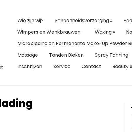
Wie zijn wij?
Schoonheidsverzorging
»
Ped
Wimpers en Wenkbrauwen
»
Waxing
»
Na
Microblading en Permanente Make-Up Powder B
Massage
Tanden Bleken
Spray Tanning
Inschrijven
Service
Contact
Beauty 
ht
lading