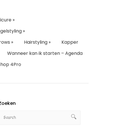
icure
»
gelstyling
»
rows
»
Hairstyling
»
Kapper
Wanneer kan ik starten – Agenda
Shop 4Pro
Zoeken