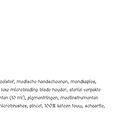
vloeistof, medische handschoenen, mondkapjes,
 luxe microblading blade houder, steriel verpakte
enten (10 ml), pigmentringen, meetinstrumenten
crobrushes, pincet, 100% katoen touw, schaartje,