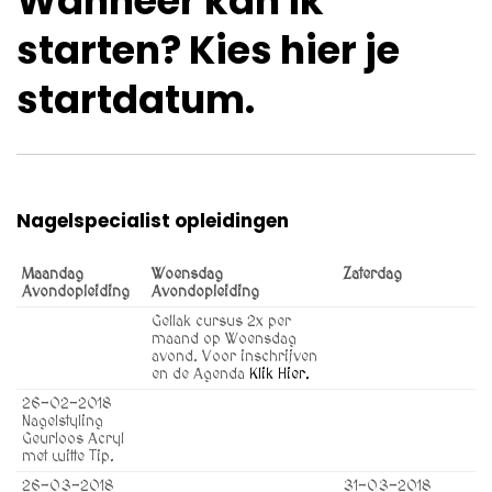
Wanneer kan ik
starten? Kies hier je
startdatum.
Nagelspecialist opleidingen
Maandag
Woensdag
Zaterdag
Avondopleiding
Avondopleiding
Gellak cursus 2x per
maand op Woensdag
avond. Voor inschrijven
en de Agenda
Klik Hier.
26-02-2018
Nagelstyling
Geurloos Acryl
met witte Tip.
26-03-2018
31-03-2018