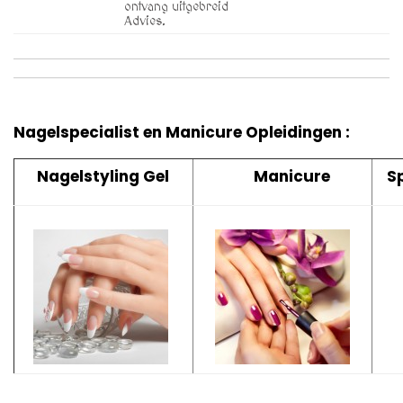
ontvang uitgebreid
Advies.
Nagelspecialist en Manicure Opleidingen :
Nagelstyling Gel
Manicure
S