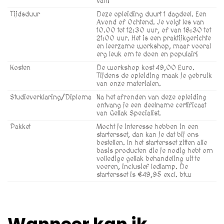
van!
Tijdsduur
Deze opleiding duurt 1 dagdeel. Een
Avond of Ochtend. Je volgt les van
10.00 tot 12:30 uur, of van 18:30 tot
21:00 uur. Het is een praktijkgerichte
en leerzame workshop, maar vooral
erg leuk om te doen en populair!
Kosten
De workshop kost 49,00 Euro.
Tijdens de opleiding maak je gebruik
van onze materialen.
Studieverklaring/Diploma
Na het afronden van deze opleiding
ontvang je een deelname certificaat
van Gellak Specialist.
Pakket
Mocht je interesse hebben in een
startersset, dan kan je dat bij ons
bestellen. In het startersset zitten alle
basis producten die je nodig hebt om
volledige gellak behandeling uit te
voeren, inclusief ledlamp. De
startersset is €49,95 excl. btw