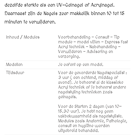
dezelfde sterkte als een UV-Gelnagel of Acrylnagel.
Daarnaast zijn de Nagels zeer makkelijk binnen 10 tot 15
minuten te verwijderen.
Inhoud / Modules
Voorbehandeling - Consult - Tip
module - model vijlen - Express Fast
Acryl techniek - Nabehandeling -
Verwijderen - Advisering en
verzorging.
Modellen
Je oefent op een model.
Tijdsduur
Voor de gevorderde Nagelspecialist :
3 uur ( een ochtend, middag of
avond). Je beheerst al de klassieke
Acryl techniek of je beheerst andere
nagelstyling technieken zoals
gelnagels.
Voor de Starter: 2 dagen (van 10-
15.30 uur). Je hebt nog geen
vakbekwaamheid als nagelstyliste.
Modules zoals Anatomie, Pathologie,
consult en hygiëne worden
uitgebreid behandeld.