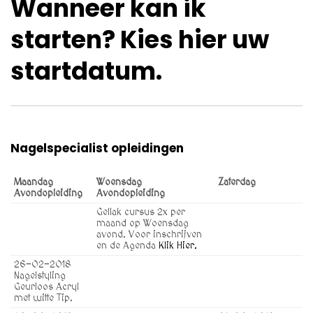
Wanneer kan ik
starten? Kies hier uw
startdatum.
Nagelspecialist opleidingen
Maandag
Woensdag
Zaterdag
Avondopleiding
Avondopleiding
Gellak cursus 2x per
maand op Woensdag
avond. Voor inschrijven
en de Agenda
Klik Hier.
26-02-2018
Nagelstyling
Geurloos Acryl
met witte Tip.