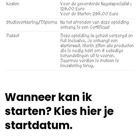
Kosten
Voor de gevorderde Nagelspecialist :
129.00 Euro
Voor de Starter: 295.00 Euro
Studieverklaring/Diploma
Na het afronden van deze opleiding
ontvang je een Certificaat
Pakket
Deze opleiding is geheel verzorgd en
Full inclusive. Je ontvangt een
startersset. Hierin zitten alle producten
die je nodig hebt om 6 volledige
behandelingen uit te voeren.
Daarmee verdien je meteen je
investering terug.
Wanneer kan ik
starten? Kies hier je
startdatum.