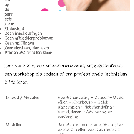
els
op
de
perf
ecte
kleur
Flinterdun!
Geen inscheuringen
Geen afbladderproblemen
Geen splijtingen
Zeer elastisch, dus sterk
Binnen 30 minuten klaar
Leuk voor bijv. een vriendinnenavond, vrijgezellenfeest,
een workshop als cadeau of om professionele technieken
bij te leren.
Inhoud / Modules
Voorbehandeling - Consult - Model
vijlen - Kleurkeuze - Gellak
stappenplan - Nabehandeling -
Verwijderen - Advisering en
verzorging.
Modellen
Je oefent op een model. We maken
er met z'n allen een leuk moment