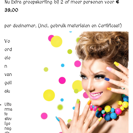
Nu Extra groepskorting bij 2 of meer personen voor
€
39.00
per dee
lnemer. (Incl. gebruik materialen en Certificaat)
Vo
ord
ele
n
van
gell
ak:
Uite
rma
te
stev
ige
nag