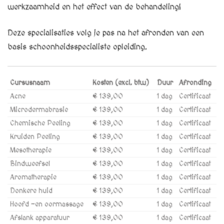
werkzaamheid en het effect van de behandeling!
Deze specialisaties volg je pas na het afronden van een
basis schoonheidsspecialiste opleiding.
Cursusnaam
Kosten (excl. btw)
Duur
Afronding
Acne
€ 139,00
1 dag
Certificaat
Microdermabrasie
€ 139,00
1 dag
Certificaat
Chemische Peeling
€ 139,00
1 dag
Certificaat
Kruiden Peeling
€ 139,00
1 dag
Certificaat
Mesotherapie
€ 139,00
1 dag
Certificaat
Bindweefsel
€ 139,00
1 dag
Certificaat
Aromatherapie
€ 139,00
1 dag
Certificaat
Donkere huid
€ 139,00
1 dag
Certificaat
Hoofd -en oormassage
€ 139,00
1 dag
Certificaat
Afslank apparatuur
€ 139,00
1 dag
Certificaat