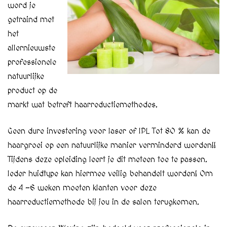
word je
getraind met
het
allernieuwste
professionele
natuurlijke
product op de
markt wat betreft haarreductiemethodes.
Geen dure investering voor laser of IPL Tot 80 % kan de
haargroei op een natuurlijke manier verminderd worden!!
Tijdens deze opleiding leert je dit meteen toe te passen.
Ieder huidtype kan hiermee veilig behandelt worden! Om
de 4 -6 weken moeten klanten voor deze
haarreductiemethode bij jou in de salon terugkomen.