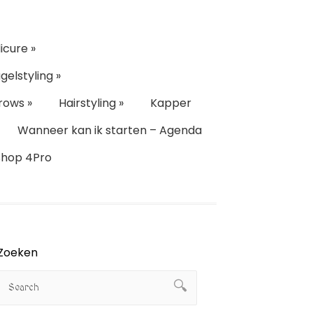
icure
»
gelstyling
»
rows
»
Hairstyling
»
Kapper
Wanneer kan ik starten – Agenda
Shop 4Pro
Zoeken