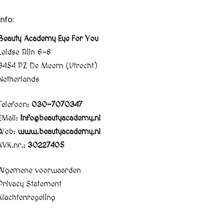
Info:
Beauty Academy Eye For You
Leidse Rijn 6-8
3454 PZ De Meern (Utrecht)
Netherlands
Telefoon:
030-7070347
EMail:
info@beautyacademy.nl
Web:
www.beautyacademy.nl
KVK.nr.:
30227405
Algemene voorwaarden
Privacy Statement
Klachtenregeling