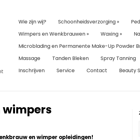
Wie zijn wij?
Schoonheidsverzorging
»
Ped
Wimpers en Wenkbrauwen
»
Waxing
»
Na
Microblading en Permanente Make-Up Powder B
Massage
Tanden Bleken
Spray Tanning
Inschrijven
Service
Contact
Beauty 
ht
 wimpers
wenkbrauw en wimper opleidingen!